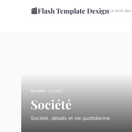
📰
Flash Template Design
Le bruit des
Accueil
› Société
Société
Société, débats et vie quotidienne