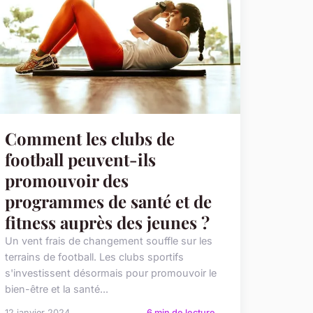
Comment les clubs de
football peuvent-ils
promouvoir des
programmes de santé et de
fitness auprès des jeunes ?
Un vent frais de changement souffle sur les
terrains de football. Les clubs sportifs
s'investissent désormais pour promouvoir le
bien-être et la santé...
12 janvier 2024
6 min de lecture →