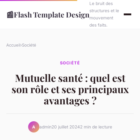
Le bruit des
structures et le
📰
Flash Template Design
mouvement
des faits.
Accueil
›
Société
SOCIÉTÉ
Mutuelle santé : quel est
son rôle et ses principaux
avantages ?
admin
20 juillet 2024
2 min de lecture
A