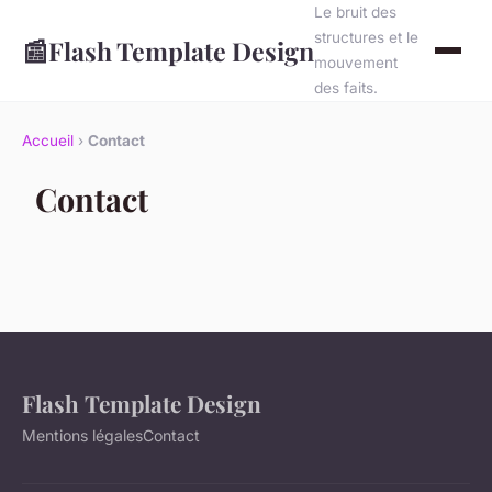
Le bruit des
structures et le
📰
Flash Template Design
mouvement
des faits.
Accueil
›
Contact
Contact
Flash Template Design
Mentions légales
Contact