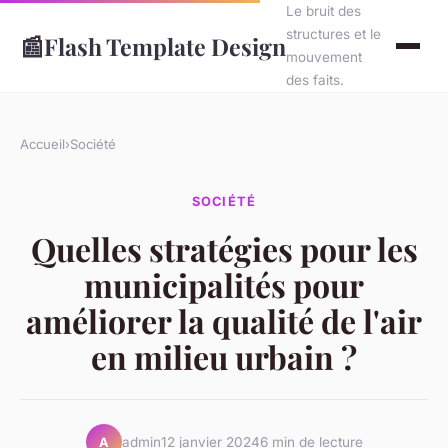
Le bruit des
structures et le
📰
Flash Template Design
mouvement
des faits.
Accueil
›
Société
SOCIÉTÉ
Quelles stratégies pour les
municipalités pour
améliorer la qualité de l'air
en milieu urbain ?
admin
12 janvier 2024
6 min de lecture
A