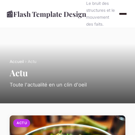
Le bruit des
structures et le
📰
Flash Template Design
mouvement
des faits.
Accueil
› Actu
Actu
Toute l'actualité en un clin d'oeil
ACTU