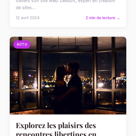
travers son site web. Delisoft, expert en création
de sites...
12 avril 2024
2 min de lecture →
ACTU
Explorez les plaisirs des
rencontres libertines en