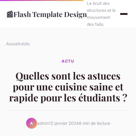
Le bruit des
structures et le
📰
Flash Template Design
mouvement
des faits.
Accueil
›
Actu
ACTU
Quelles sont les astuces
pour une cuisine saine et
rapide pour les étudiants ?
admin
12 janvier 2024
6 min de lecture
A