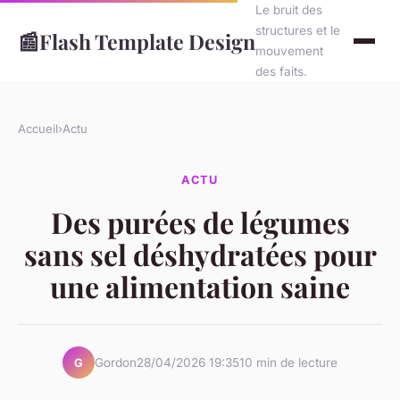
Le bruit des
structures et le
📰
Flash Template Design
mouvement
des faits.
Accueil
›
Actu
ACTU
Des purées de légumes
sans sel déshydratées pour
une alimentation saine
Gordon
28/04/2026 19:35
10 min de lecture
G