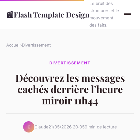
Le bruit des
structures et le
📰
Flash Template Design
mouvement
des faits.
Accueil
›
Divertissement
DIVERTISSEMENT
Découvrez les messages
cachés derrière l'heure
miroir 11h44
Claude
21/05/2026 20:05
9 min de lecture
C