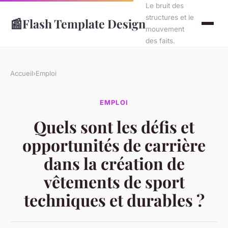
Le bruit des
structures et le
📰
Flash Template Design
mouvement
des faits.
Accueil
›
Emploi
EMPLOI
Quels sont les défis et
opportunités de carrière
dans la création de
vêtements de sport
techniques et durables ?